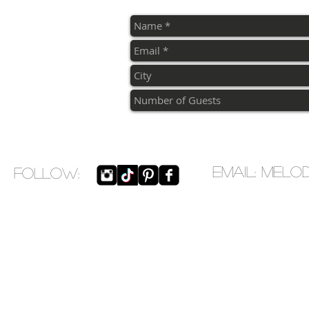
EMAIL:
melo
​FOLLOW: